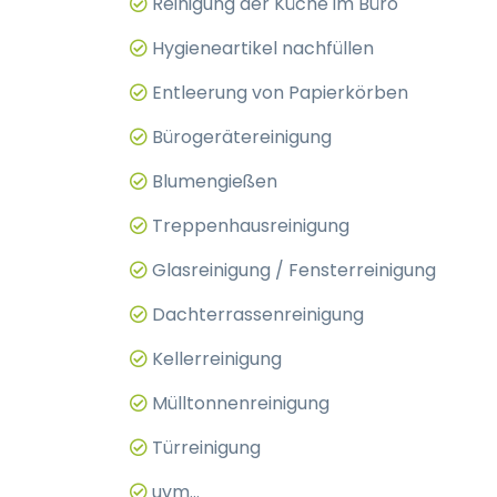
Reinigung der Küche im Büro
Hygieneartikel nachfüllen
Entleerung von Papierkörben
Bürogerätereinigung
Blumengießen
Treppenhausreinigung
Glasreinigung / Fensterreinigung
Dachterrassenreinigung
Kellerreinigung
Mülltonnenreinigung
Türreinigung
uvm...